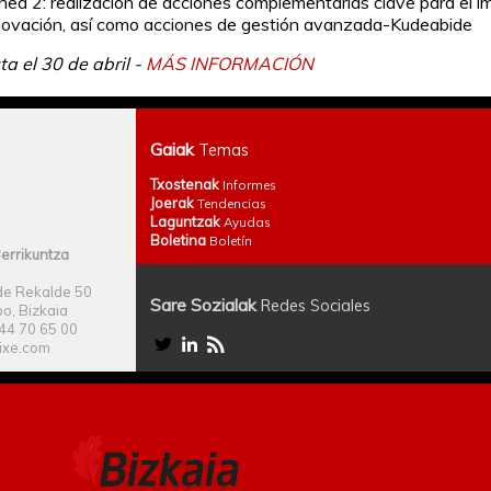
ínea 2: realización de acciones complementarias clave para el i
nnovación, así como acciones de gestión avanzada-Kudeabide
ta el 30 de abril -
MÁS INFORMACIÓN
Gaiak
Temas
Txostenak
Informes
Joerak
Tendencias
Laguntzak
Ayudas
Boletina
Boletín
errikuntza
e Rekalde 50
Sare Sozialak
Redes Sociales
o, Bizkaia
944 70 65 00
ixe.com