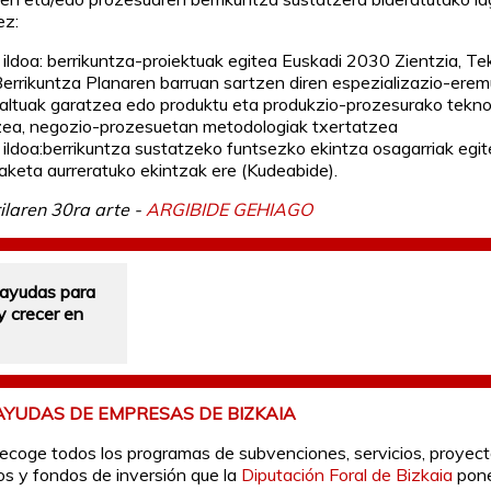
ez:
. ildoa: berrikuntza-proiektuak egitea Euskadi 2030 Zientzia, Te
Berrikuntza Planaren barruan sartzen diren espezializazio-erem
altuak garatzea edo produktu eta produkzio-prozesurako tekno
zea, negozio-prozesuetan metodologiak txertatzea
. ildoa:berrikuntza sustatzeko funtsezko ekintza osagarriak egit
aketa aurreratuko ekintzak ere (Kudeabide).
ilaren 30ra arte -
ARGIBIDE GEHIAGO
ayudas para
y crecer en
AYUDAS DE EMPRESAS DE BIZKAIA
recoge todos los programas de subvenciones, servicios, proyec
os y fondos de inversión que la
Diputación Foral de Bizkaia
pon