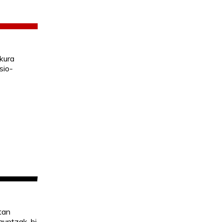
kura
sio-
tan
guntzak, bi