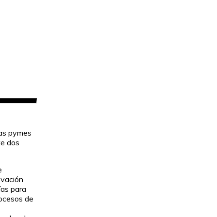
las pymes
te dos
e
ovación
ías para
rocesos de