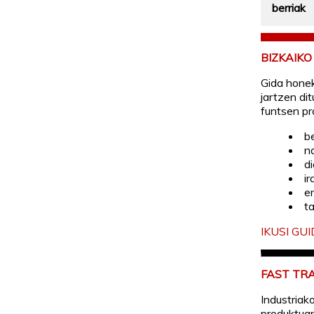
berriak
BIZKAIK
Gida hone
jartzen di
funtsen pr
b
n
di
i
e
t
IKUSI GU
FAST TR
Industriak
produktuar