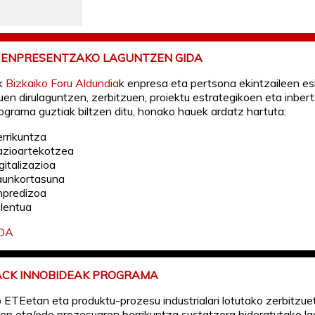
O ENPRESENTZAKO LAGUNTZEN GIDA
k
Bizkaiko Foru Aldundia
k enpresa eta pertsona ekintzaileen es
tuen dirulaguntzen, zerbitzuen, proiektu estrategikoen eta inbert
ograma guztiak biltzen ditu, honako hauek ardatz hartuta:
errikuntza
azioartekotzea
gitalizazioa
raunkortasuna
npredizoa
alentua
IDA
ACK INNOBIDEAK PROGRAMA
o ETEetan eta produktu-prozesu industrialari lotutako zerbitzue
en eta/edo prozesuaren berrikuntza sustatzera bideratutako la