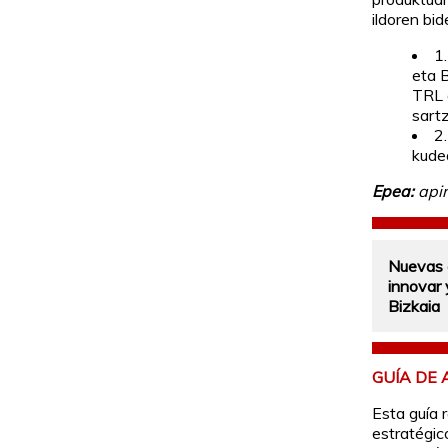
ildoren bid
1
eta 
TRL 
sart
2
kude
Epea:
apir
Nuevas 
innovar 
Bizkaia
GUÍA DE 
Esta guía 
estratégic