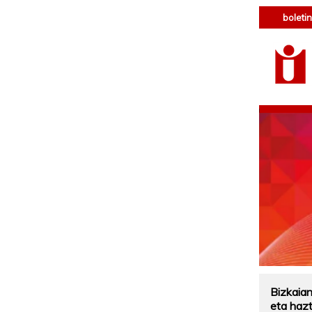
boletin
Bizkaian
eta haz