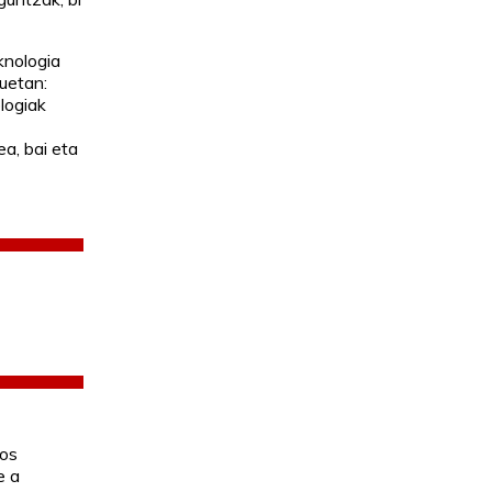
knologia
uetan:
logiak
ea, bai eta
tos
e a