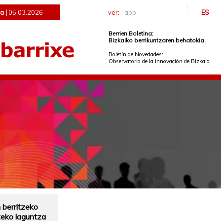
a |
05.03.2026
ver:
app
ES
Berrien Boletina:
Bizkaiko berrikuntzaren behatokia.
Boletín de Novedades:
Observatorio de la innovación de Bizkaia
 berritzeko
teko laguntza