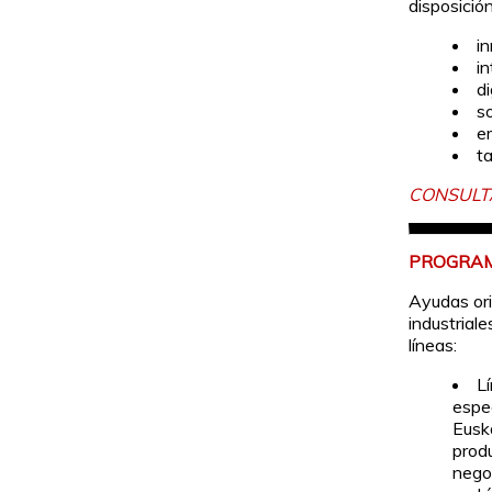
disposició
i
i
di
so
e
t
CONSULT
PROGRAM
Ayudas ori
industrial
líneas:
L
espe
Eusk
prod
nego