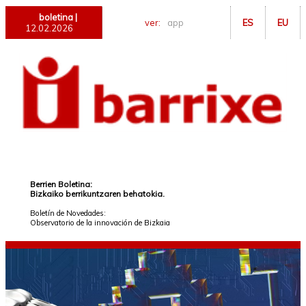
boletina |
ver:
app
ES
EU
12.02.2026
Berrien Boletina:
Bizkaiko berrikuntzaren behatokia.
Boletín de Novedades:
Observatorio de la innovación de Bizkaia