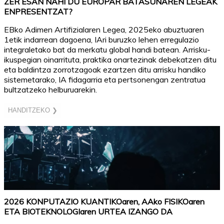
ZER ESAN NAHI DU EUROPAR BATASUNAREN LEGEAK
ENPRESENTZAT?
EBko Adimen Artifizialaren Legea, 2025eko abuztuaren
1etik indarrean dagoena, IAri buruzko lehen erregulazio
integraletako bat da merkatu global handi batean. Arrisku-
ikuspegian oinarrituta, praktika onartezinak debekatzen ditu
eta baldintza zorrotzagoak ezartzen ditu arrisku handiko
sistemetarako, IA fidagarria eta pertsonengan zentratua
bultzatzeko helburuarekin.
HANDITZEKO ❯
2026 KONPUTAZIO KUANTIKOaren, AAko FISIKOaren
ETA BIOTEKNOLOGIaren URTEA IZANGO DA