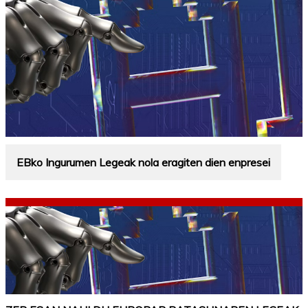
EBko Ingurumen Legeak nola eragiten dien enpresei