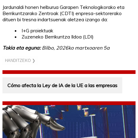
Jardunaldi honen helburua Garapen Teknologikorako eta
Berrikuntzarako Zentroak (CDTI) enpresa-sektorerako
dituen bi tresna indartsuenak aletzea izango da:
I+G proiektuak
Zuzeneko Berrikuntza Ildoa (LDI)
Tokia eta eguna:
Bilbo, 2026ko martxoaren 5a
HANDITZEKO ❯
Cómo afecta la Ley de IA de la UE a las empresas