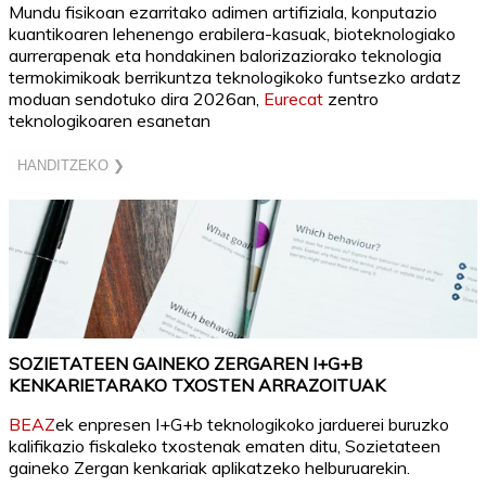
Mundu fisikoan ezarritako adimen artifiziala, konputazio
kuantikoaren lehenengo erabilera-kasuak, bioteknologiako
aurrerapenak eta hondakinen balorizaziorako teknologia
termokimikoak berrikuntza teknologikoko funtsezko ardatz
moduan sendotuko dira 2026an,
Eurecat
zentro
teknologikoaren esanetan
HANDITZEKO ❯
SOZIETATEEN GAINEKO ZERGAREN I+G+B
KENKARIETARAKO TXOSTEN ARRAZOITUAK
BEAZ
ek enpresen I+G+b teknologikoko jarduerei buruzko
kalifikazio fiskaleko txostenak ematen ditu, Sozietateen
gaineko Zergan kenkariak aplikatzeko helburuarekin.