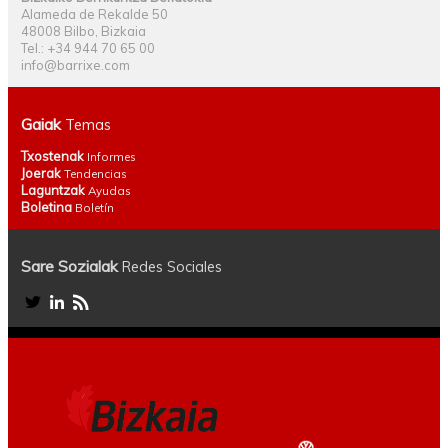
Alameda de Rekalde 50
48008 Bilbo, Bizkaia
Tel.: +34 944 70 65 00
info@barrixe.com
Gaiak
Temas
Txostenak
Informes
Joerak
Tendencias
Laguntzak
Ayudas
Boletina
Boletín
Sare Sozialak
Redes Sociales