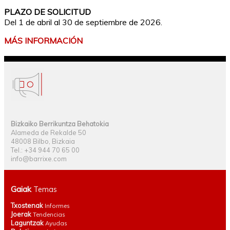
PLAZO DE SOLICITUD
Del 1 de abril al 30 de septiembre de 2026.
MÁS INFORMACIÓN
Bizkaiko Berrikuntza Behatokia
Alameda de Rekalde 50
48008 Bilbo, Bizkaia
Tel.: +34 944 70 65 00
info@barrixe.com
Gaiak
Temas
Txostenak
Informes
Joerak
Tendencias
Laguntzak
Ayudas