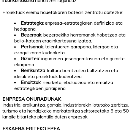
iraunkortasuna
handitzen lagunduz.
Proiektuak eremu hauetakoren batean zentratu daitezke:
Estrategia:
enpresa-estrategiaren definizioa eta
hedapena.
Bezeroak:
bezeroekiko harremanak hobetzea eta
balio-katean eraginkortasuna izatea.
Pertsonak
: talentuaren garapena, lidergoa eta
ezagutzaren kudeaketa.
Gizartea:
ingurumen-jasangarritasuna eta gizarte-
ekarpena.
Berrikuntza
: kultura berritzailea bultzatzea eta
ideiak eta proiektuak kudeatzea.
Emaitzak
: neurketa, ebaluazioa eta emaitza
estrategikoen jarraipena.
ENPRESA ONURADUNAK
Industria, eraikuntza, garraio, industriarekin lotutako zerbitzu,
turismo eta handizkako merkataritza sektoreetako 5 eta 50
langile bitarteko plantilla duten enpresak.
ESKAERA EGITEKO EPEA