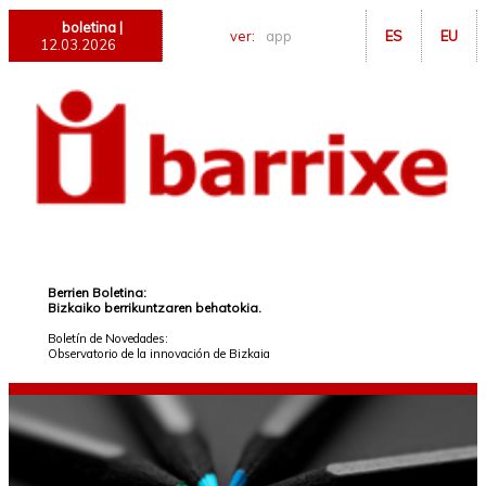
boletina |
ver:
app
ES
EU
12.03.2026
Berrien Boletina:
Bizkaiko berrikuntzaren behatokia.
Boletín de Novedades:
Observatorio de la innovación de Bizkaia