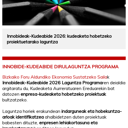
Innobideak-Kudeabide 2026: kudeaketa hobetzeko
proiektuetarako laguntza
INNOBIDE-KUDEABIDE DIRULAGUNTZA PROGRAMA
Bizkaiko Foru Aldundiko Ekonomia Sustatzeko Saila
k
Innobideak-Kudeabide 2026 Laguntza Programa
ren deialdia
argitaratu du, Kudeaketa Aurreratuaren Ereduarekin bat
datozen
enpresa-kudeaketa hobetzeko proiektuak
bultzatzeko.
Laguntza horiek erakundean
indarguneak eta hobekuntza-
arloak identifikatzea
ahalbidetzen duten proiektuak
babesten dituzte,
enpresen lehiakortasuna eta