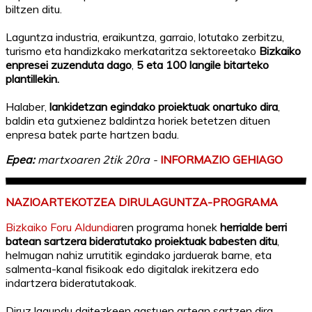
biltzen ditu.
Laguntza industria, eraikuntza, garraio, lotutako zerbitzu,
turismo eta handizkako merkataritza sektoreetako
Bizkaiko
enpresei zuzenduta dago
,
5 eta 100 langile bitarteko
plantillekin.
Halaber,
lankidetzan egindako proiektuak onartuko dira
,
baldin eta gutxienez baldintza horiek betetzen dituen
enpresa batek parte hartzen badu.
Epea:
martxoaren 2tik 20ra -
INFORMAZIO GEHIAGO
NAZIOARTEKOTZEA DIRULAGUNTZA-PROGRAMA
Bizkaiko Foru Aldundia
ren programa honek
herrialde berri
batean sartzera bideratutako proiektuak babesten ditu
,
helmugan nahiz urrutitik egindako jarduerak barne, eta
salmenta-kanal fisikoak edo digitalak irekitzera edo
indartzera bideratutakoak.
Diruz lagundu daitezkeen gastuen artean sartzen dira