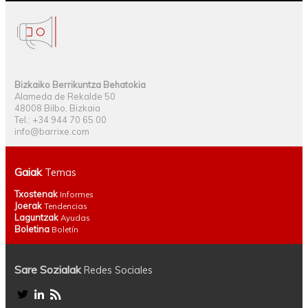
Bizkaiko Berrikuntza Behatokia
Alameda de Rekalde 50
48008 Bilbo, Bizkaia
Tel.: +34 944 70 65 00
info@barrixe.com
Gaiak
Temas
Txostenak
Informes
Joerak
Tendencias
Laguntzak
Ayudas
Boletina
Boletín
Sare Sozialak
Redes Sociales