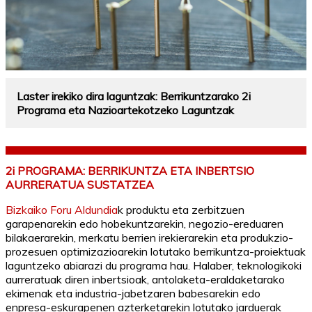
Laster irekiko dira laguntzak: Berrikuntzarako 2i
Programa eta Nazioartekotzeko Laguntzak
2i PROGRAMA: BERRIKUNTZA ETA INBERTSIO
AURRERATUA SUSTATZEA
Bizkaiko Foru Aldundia
k produktu eta zerbitzuen
garapenarekin edo hobekuntzarekin, negozio-ereduaren
bilakaerarekin, merkatu berrien irekierarekin eta produkzio-
prozesuen optimizazioarekin lotutako berrikuntza-proiektuak
laguntzeko abiarazi du programa hau. Halaber, teknologikoki
aurreratuak diren inbertsioak, antolaketa-eraldaketarako
ekimenak eta industria-jabetzaren babesarekin edo
enpresa-eskurapenen azterketarekin lotutako jarduerak