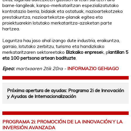
barne-langileak, kanpo-merkataritzan espezializatutako
kontratazio berria, bidaiak eta ostatuak, nazioartekotzeko
prestakuntza, nazioartekotze-planak egitea eta
proiektuarekin lotutako merkataritza-azoketan parte
hartzea.
Laguntza hau jaso ahal izango dute industria, eraikuntza,
garraio, lotutako zerbitzu, turismo eta handizkako
merkataritzaren sektoreetako
Bizkaiko enprese
k, p
lantillan 5
eta 100 pertsona artean badituzte
.
Epea:
martxoaren 2tik 20ra -
INFORMAZIO GEHIAGO
Próxima apertura de ayudas: Programa 2i de Innovación
y Ayudas de Internacionalización
PROGRAMA 2i: PROMOCIÓN DE LA INNOVACIÓN Y LA
INVERSIÓN AVANZADA