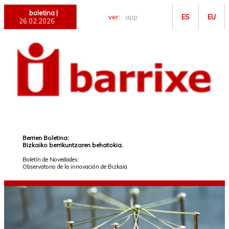
boletina |
ver:
app
ES
EU
26.02.2026
Berrien Boletina:
Bizkaiko berrikuntzaren behatokia.
Boletín de Novedades:
Observatorio de la innovación de Bizkaia