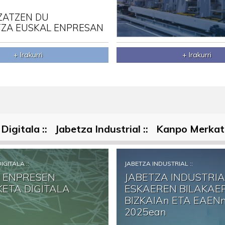
ZATZEN DU
ZA EUSKAL ENPRESAN
+ Irakurri
+ Irakurri
Digitala ::
Jabetza Industrial ::
Kanpo Merkata
GITALA ::
JABETZA INDUSTRIAL ::
O ENPRESEN
JABETZA INDUSTRI
ETA DIGITALA
ESKAEREN BILAKAE
BIZKAIAn ETA EAEN
2025ean