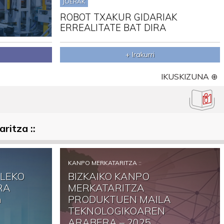
JOERAK
ROBOT TXAKUR GIDARIAK
ERREALITATE BAT DIRA
+ Irakurri
IKUSKIZUNA ⊕
ritza ::
KANPO MERKATARITZA ::
ALEKO
BIZKAIKO KANPO
RA
MERKATARITZA
n
PRODUKTUEN MAILA
TEKNOLOGIKOAREN
ARABERA – 2025