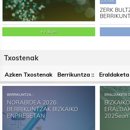
JOERAK
ZERK BULT
BERRIKUNT
+ Irakurri
Txostenak
Azken Txostenak
Berrikuntza ::
Eraldaketa 
BERRIKUNTZA ::
ERALDAKETA DI
NORABIDEA 2026:
BIZKAIK
BERRIKUNTZAK BIZKAIKO
ERALDAK
ENPRESETAN
2025ean