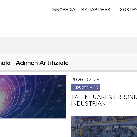
INNOPEDIA
BALIABIDEAK
TXOSTE
iala
Adimen Artifiziala
2026-07-29
INDUSTRIA 4.0
TALENTUAREN ERRONKA
INDUSTRIAN