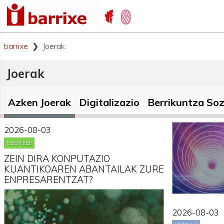
barrixe
Joerak
Joerak
Azken Joerak
Digitalizazio
Berrikuntza Soz
2026-08-03
EGUTEGI
ZEIN DIRA KONPUTAZIO
KUANTIKOAREN ABANTAILAK ZURE
ENPRESARENTZAT?
2026-08-03