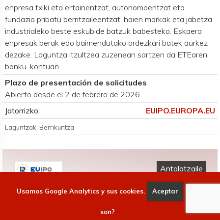
enpresa txiki eta ertainentzat, autonomoentzat eta
fundazio pribatu berritzaileentzat, haien markak eta jabetza
industrialeko beste eskubide batzuk babesteko. Eskaera
enpresak berak edo baimendutako ordezkari batek aurkez
dezake. Laguntza itzultzea zuzenean sartzen da ETEaren
banku-kontuan.
Plazo de presentación de solicitudes
Abierto desde el 2 de febrero de 2026
Jatorrizko:
EUIPO.EUROPA.EU
Laguntzak: Berrikuntza
Antolatzaile
UE-EUIPO
Usamos Google Analytics y sus cookies.
Aceptar
Qué
son?