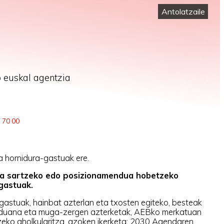
Antolatzaile
 euskal agentzia
3 70 00
ta hornidura-gastuak ere.
ra sartzeko edo posizionamendua hobetzeko
gastuak.
astuak, hainbat azterlan eta txosten egiteko, besteak
 aduana eta muga-zergen azterketak, AEBko merkatuan
tzeko aholkularitza, azoken ikerketa; 2030 Agendaren