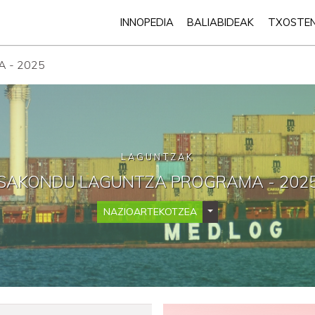
INNOPEDIA
BALIABIDEAK
TXOSTE
 - 2025
LAGUNTZAK
SAKONDU LAGUNTZA PROGRAMA - 202
NAZIOARTEKOTZEA
Bistaratzeko kategoria