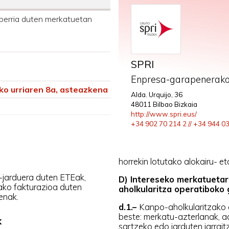
berria duten merkatuetan
SPRI
Enpresa-garapenerako
ko urriaren 8a, asteazkena
Alda. Urquijo, 36
48011 Bilbao Bizkaia
http://www.spri.eus/
+34 902 70 214 2 // +34 944 0
horrekin lotutako alokairu- e
-jarduera duten ETEak,
D) Intereseko merkatueta
ko fakturazioa duten
aholkularitza operatiboko 
enak.
d.1.–
Kanpo-aholkularitzako g
beste: merkatu-azterlanak,
k
sartzeko edo jarduten jarrai