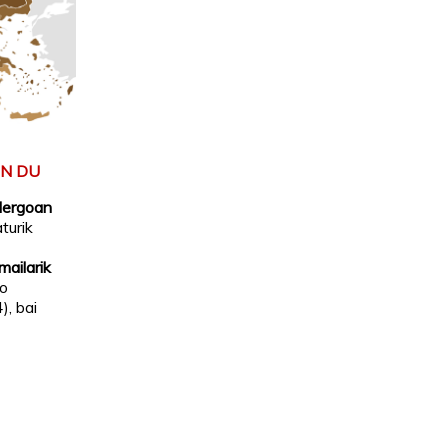
EN DU
idergoan
aturik
mailarik
io
), bai