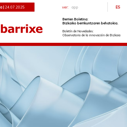
a |
24.07.2025
ver:
app
ES
Berrien Boletina:
Bizkaiko berrikuntzaren behatokia.
Boletín de Novedades:
Observatorio de la innovación de Bizkaia