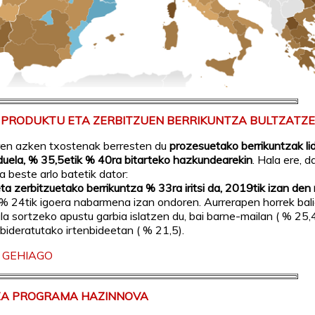
K PRODUKTU ETA ZERBITZUEN BERRIKUNTZA BULTZATZ
ren azken txostenak berresten du
prozesuetako berrikuntzak l
 duela, % 35,5etik % 40ra bitarteko hazkundearekin
. Hala ere, d
a beste arlo batetik dator:
ta zerbitzuetako berrikuntza % 33ra iritsi da, 2019tik izan den 
% 24tik igoera nabarmena izan ondoren. Aurrerapen horrek bal
ala sortzeko apustu garbia islatzen du, bai barne-mailan ( % 25,4
bideratutako irtenbideetan ( % 21,5).
 GEHIAGO
A PROGRAMA HAZINNOVA