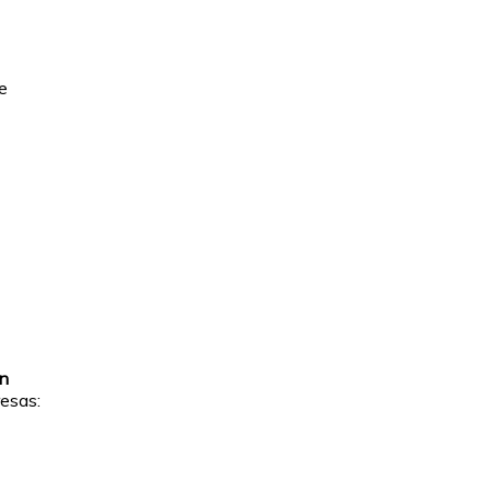
e
ón
esas: