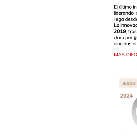
El último 
liderando
,
llega desd
La innovac
2019
, tr
clara por
g
dirigidas 
MÁS INF