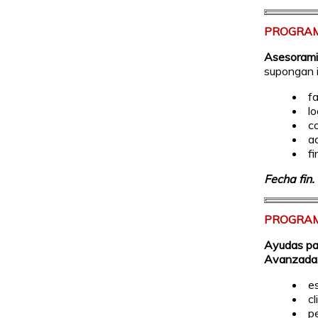
PROGRAM
Asesoramie
supongan i
f
lo
c
a
f
Fecha fin.
PROGRAM
Ayudas par
Avanzada
e
cl
p