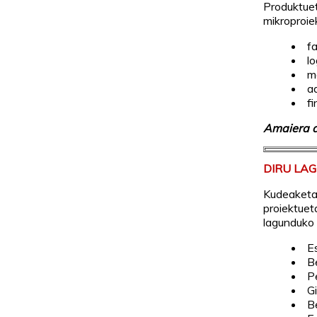
Produktuet
mikroproi
f
lo
m
a
f
Amaiera 
DIRU LA
Kudeaketa
proiektuet
lagunduko 
E
B
P
G
B