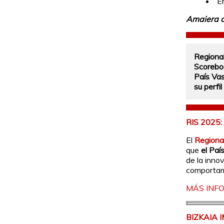
E
Amaiera d
Regional
Scorebo
País Va
su perfi
RIS 2025
El
Regiona
que
el Paí
de la inno
comportami
MÁS INF
BIZKAIA 