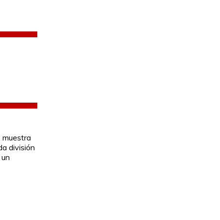
, muestra
da división
 un