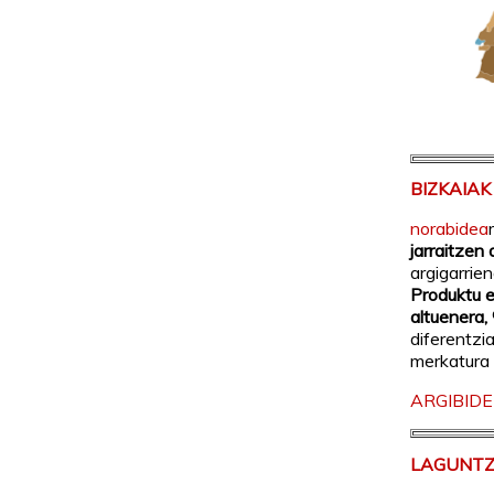
BIZKAIA
norabidea
jarraitzen
argigarrien
Produktu e
altuenera,
diferentzi
merkatura 
ARGIBIDE
LAGUNTZ