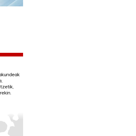
akundeak
a,
tzetik,
rekin.