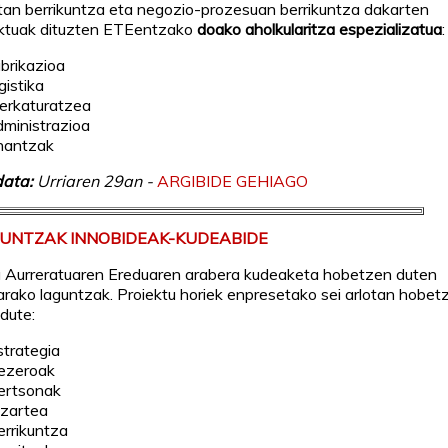
an berrikuntza eta negozio-prozesuan berrikuntza dakarten
ektuak dituzten ETEentzako
doako aholkularitza espezializatua
:
abrikazioa
gistika
erkaturatzea
dministrazioa
inantzak
data:
Urriaren 29an -
ARGIBIDE GEHIAGO
GUNTZAK INNOBIDEAK-KUDEABIDE
 Aurreratuaren Ereduaren arabera kudeaketa hobetzen duten
arako laguntzak. Proiektu horiek enpresetako sei arlotan hobet
dute:
strategia
ezeroak
ertsonak
izartea
errikuntza