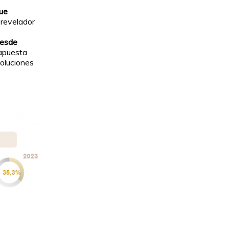
gue
 revelador
desde
 apuesta
soluciones