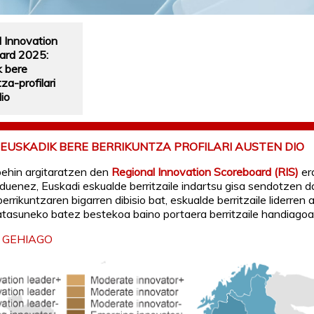
 Innovation
ard 2025:
k bere
za-profilari
io
: EUSKADIK BERE BERRIKUNTZA PROFILARI AUSTEN DIO
behin argitaratzen den
Regional Innovation Scoreboard (RIS)
er
duenez, Euskadi eskualde berritzaile indartsu gisa sendotzen d
rrikuntzaren bigarren dibisio bat, eskualde berritzaile liderren a
tasuneko batez bestekoa baino portaera berritzaile handiagoa
 GEHIAGO