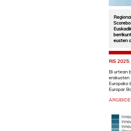
Regional
Scorebo
Euskadi
berrikunt
eusten d
RIS 2025
Bi urtean 
erakusten 
Europako be
Europar Ba
ARGIBIDE