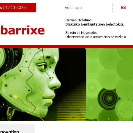
a |
12.11.2025
ver:
app
ES
Berrien Boletina:
Bizkaiko berrikuntzaren behatokia.
Boletín de Novedades:
Observatorio de la innovación de Bizkaia
nnovation