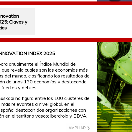
nnovation
025: Claves y
ias
NNOVATION INDEX 2025
bora anualmente el Índice Mundial de
 que revela cuáles son las economías más
s del mundo, clasificando los resultados de
ción de unas 130 economías y destacando
 fuertes y débiles.
uskadi no figura entre los 100 clústeres de
 más relevantes a nivel global, en el
español destacan dos organizaciones con
n en el territorio vasco: Iberdrola y BBVA.
AMPLIAR ❯