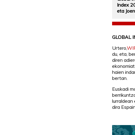
Index 2
eta Joer
GLOBAL I
Urtero,
WI
du, eta, b
diren adie
ekonomiata
haien inda
bertan.
Euskadi ma
berrikuntz
lurraldean
dira Espai