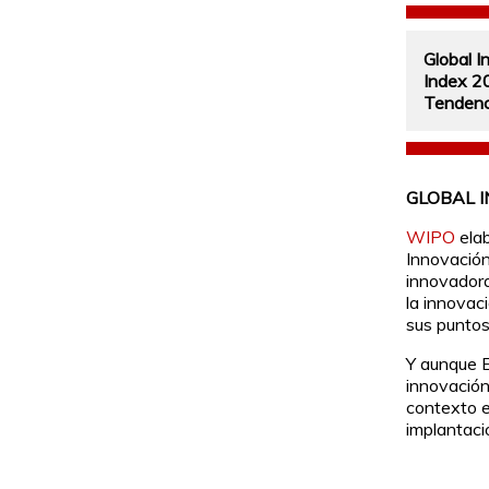
Global I
Index 2
Tendenc
GLOBAL I
WIPO
ela
Innovación
innovadora
la innova
sus puntos
Y aunque E
innovación
contexto 
implantació