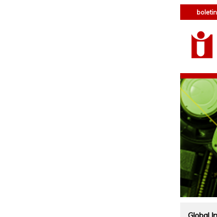
boletin
Global I