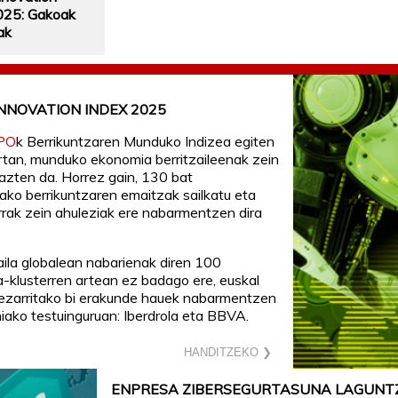
025: Gakoak
ak
NNOVATION INDEX 2025
PO
k Berrikuntzaren Munduko Indizea egiten
ertan, munduko ekonomia berritzaileenak zein
razten da. Horrez gain, 130 bat
ko berrikuntzaren emaitzak sailkatu eta
rrak zein ahuleziak ere nabarmentzen dira
ila globalean nabarienak diren 100
a-klusterren artean ez badago ere, euskal
 ezarritako bi erakunde hauek nabarmentzen
niako testuinguruan: Iberdrola eta BBVA.
HANDITZEKO ❯
ENPRESA ZIBERSEGURTASUNA LAGUNT