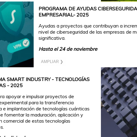
PROGRAMA DE AYUDAS CIBERSEGURID
EMPRESARIAL- 2025
Ayudas a proyectos que contribuyan a increm
nivel de ciberseguridad de las empresas de 
significativa.
Hasta el 24 de noviembre
AMPLIAR ❯
A SMART INDUSTRY - TECNOLOGÍAS
S - 2025
a apoyar e impulsar proyectos de
 experimental para la transferencia
a e implantación de tecnologías cuánticas
 de fomentar la maduración, aplicación y
n comercial de estas tecnologías
s.