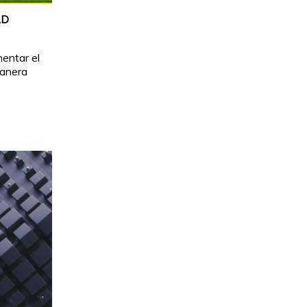
AD
entar el
manera