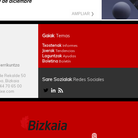
9 de diciembre
AMPLIAR ❯
Gaiak
Temas
Txostenak
Informes
Joerak
Tendencias
Laguntzak
Ayudas
Boletina
Boletín
errikuntza
e Rekalde 50
Sare Sozialak
Redes Sociales
o, Bizkaia
944 70 65 00
ixe.com