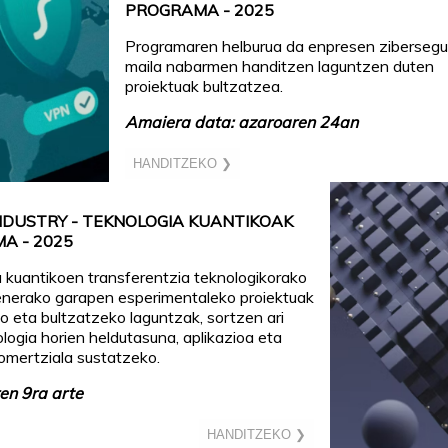
PROGRAMA - 2025
Programaren helburua da enpresen zibersegu
maila nabarmen handitzen laguntzen duten
proiektuak bultzatzea.
Amaiera data: azaroaren 24an
HANDITZEKO ❯
NDUSTRY - TEKNOLOGIA KUANTIKOAK
A - 2025
 kuantikoen transferentzia teknologikorako
enerako garapen esperimentaleko proiektuak
o eta bultzatzeko laguntzak, sortzen ari
ologia horien heldutasuna, aplikazioa eta
omertziala sustatzeko.
n 9ra arte
HANDITZEKO ❯