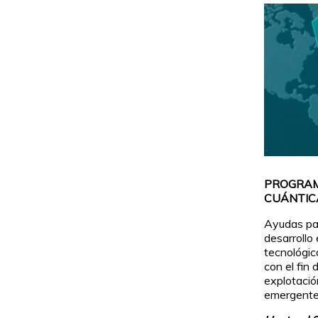
PROGRAM
CUÁNTICA
Ayudas par
desarrollo
tecnológic
con el fin
explotació
emergente