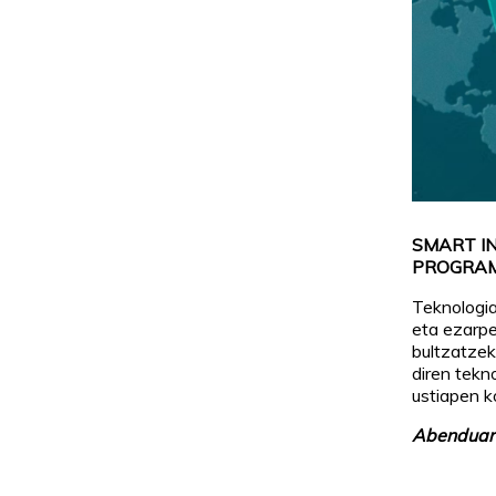
SMART I
PROGRAM
Teknologia
eta ezarp
bultzatzek
diren tekn
ustiapen k
Abenduare