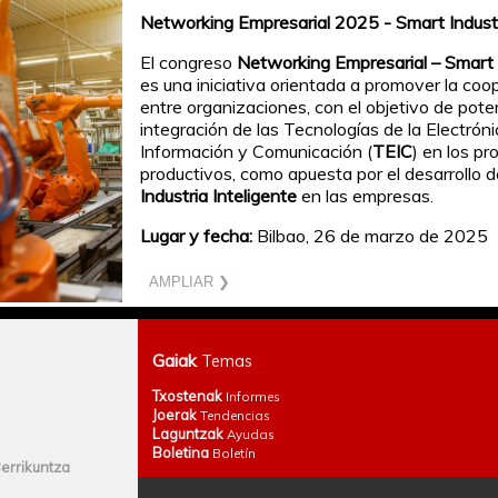
Networking Empresarial 2025 - Smart Indust
El congreso
Networking Empresarial – Smart 
es una iniciativa orientada a promover la coo
entre organizaciones, con el objetivo de poten
integración de las Tecnologías de la Electróni
Información y Comunicación (
TEIC
) en los p
productivos, como apuesta por el desarrollo d
Industria Inteligente
en las empresas.
Lugar y fecha:
Bilbao, 26 de marzo de 2025
AMPLIAR ❯
Gaiak
Temas
Txostenak
Informes
Joerak
Tendencias
Laguntzak
Ayudas
Boletina
Boletín
errikuntza