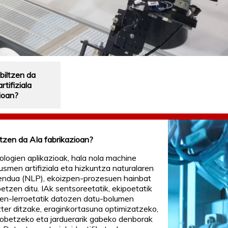
biltzen da
rtifiziala
ioan?
ltzen da AIa fabrikazioan?
ologien aplikazioak, hala nola machine
kusmen artifiziala eta hizkuntza naturalaren
ndua (NLP), ekoizpen-prozesuen hainbat
betzen ditu. IAk sentsoreetatik, ekipoetatik
en-lerroetatik datozen datu-bolumen
ter ditzake, eraginkortasuna optimizatzeko,
hobetzeko eta jarduerarik gabeko denborak