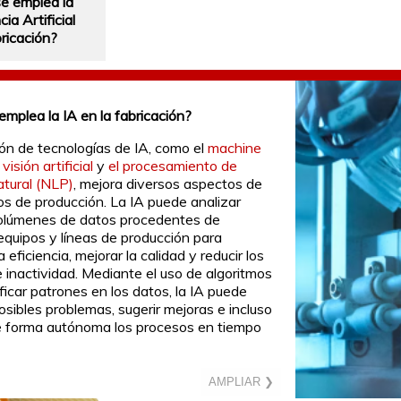
e emplea la
cia Artificial
bricación?
mplea la IA en la fabricación?
ión de tecnologías de IA, como el
machine
 visión artificial
y
el procesamiento de
atural (NLP)
, mejora diversos aspectos de
os de producción. La IA puede analizar
olúmenes de datos procedentes de
equipos y líneas de producción para
a eficiencia, mejorar la calidad y reducir los
 inactividad. Mediante el uso de algoritmos
ficar patrones en los datos, la IA puede
osibles problemas, sugerir mejoras e incluso
e forma autónoma los procesos en tiempo
AMPLIAR ❯