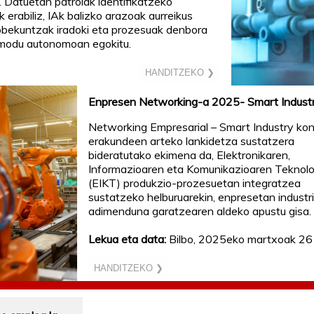
. Datuetan patroiak identifikatzeko
 erabiliz, IAk balizko arazoak aurreikus
obekuntzak iradoki eta prozesuak denbora
 modu autonomoan egokitu.
HANDITZEKO ❯
Enpresen Networking-a 2025- Smart Indust
Networking Empresarial – Smart Industry ko
erakundeen arteko lankidetza sustatzera
bideratutako ekimena da, Elektronikaren,
Informazioaren eta Komunikazioaren Teknolo
(EIKT) produkzio-prozesuetan integratzea
sustatzeko helburuarekin, enpresetan industr
adimenduna garatzearen aldeko apustu gisa.
Lekua eta data:
Bilbo, 2025eko martxoak 26
HANDITZEKO ❯