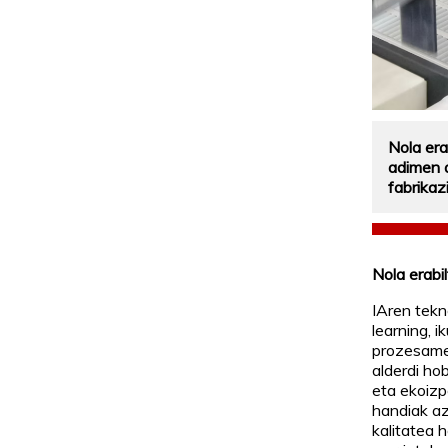
Nola era
adimen a
fabrikaz
Nola erabi
IAren tekn
learning, i
prozesame
alderdi ho
eta ekoizp
handiak az
kalitatea 