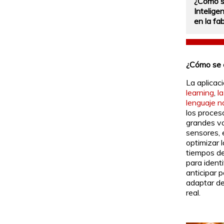
¿Cómo s
Inteligen
en la fa
¿Cómo se e
La aplicac
learning
,
la
lenguaje n
los proces
grandes v
sensores, 
optimizar l
tiempos de
para identi
anticipar p
adaptar d
real.