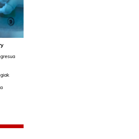
ry
ngresua
giak
ia