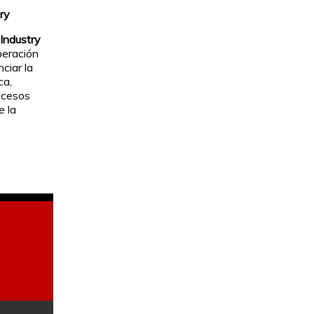
ry
Industry
peración
ciar la
ca,
rocesos
e la