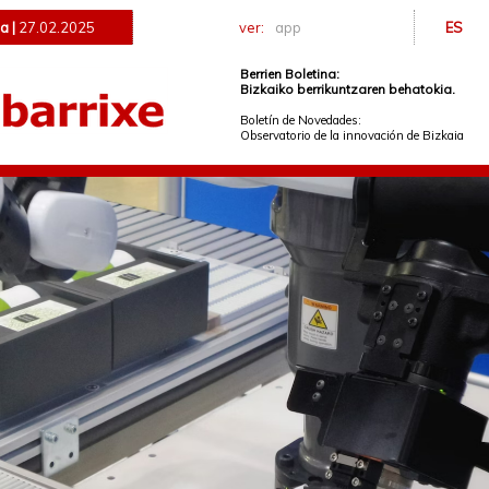
a |
27.02.2025
ver:
app
ES
Berrien Boletina:
Bizkaiko berrikuntzaren behatokia.
Boletín de Novedades:
Observatorio de la innovación de Bizkaia