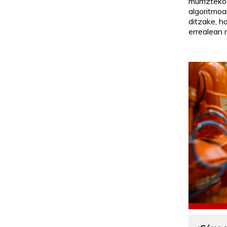
murrizteko
algoritmoak
ditzake, h
errealean