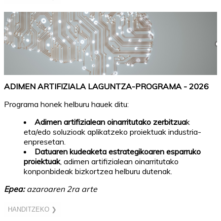
ADIMEN ARTIFIZIALA LAGUNTZA-PROGRAMA - 2026
Programa honek helburu hauek ditu:
Adimen artifizialean oinarritutako zerbitzua
k
eta/edo soluzioak aplikatzeko proiektuak industria-
enpresetan.
Datuaren kudeaketa estrategikoaren esparruko
proiektuak
, adimen artifizialean oinarritutako
konponbideak bizkortzea helburu dutenak.
Epea:
azaroaren 2ra arte
HANDITZEKO ❯