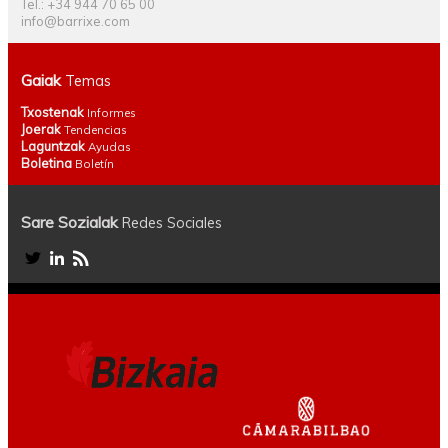
Tel.: +34 944 70 65 00
info@barrixe.com
Gaiak
Temas
Txostenak
Informes
Joerak
Tendencias
Laguntzak
Ayudas
Boletina
Boletín
Sare Sozialak
Redes Sociales