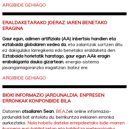
ARGIBIDE GEHIAGO
ERALDAKETARAKO JOERAZ: IAREN BENETAKO
ERAGINA
Gaur egun, adimen artifiziala (AA) inbertsio handien eta
eztabaida globalaren xedea da
, eta zalantzak sortzen ditu
ez dakigulako larregikeria edo benetako eraldaketa den.
Eztabaida horietatik haratago, gaur egun AAk eragin
erabakigarria dauka gizartean
, energia-sistema
jasangarriagoranzko iragaitzan, batez ere.
ARGIBIDE GEHIAGO
BIOK! INFORMAZIO JARDUNALDIA: ENPRESEN
ERRONKAK KONPONBIDE BILA
Datorren
otsailaren 5ean
,
BEAZ
ek online informazio-
jardunaldi bat antolatu du, berrikuntza irekiaren erronka
aurkezteko.
Nola hobetu daiteke errepideetako bide-marren
ikuspena euri-baldintzetan eta baldintza meteorologiko