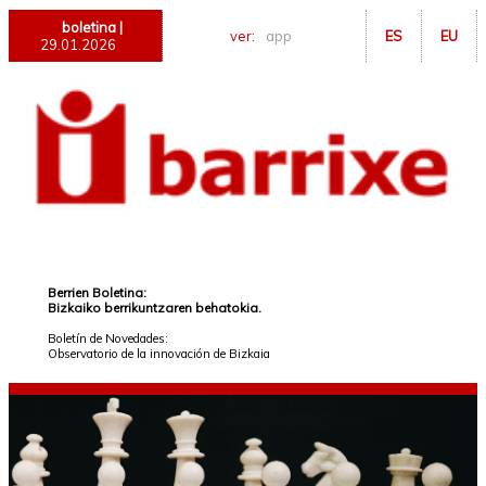
boletina |
ver:
app
ES
EU
29.01.2026
Berrien Boletina:
Bizkaiko berrikuntzaren behatokia.
Boletín de Novedades:
Observatorio de la innovación de Bizkaia