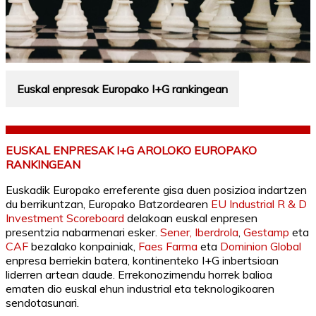
Euskal enpresak Europako I+G rankingean
EUSKAL ENPRESAK I+G AROLOKO EUROPAKO
RANKINGEAN
Euskadik Europako erreferente gisa duen posizioa indartzen
du berrikuntzan, Europako Batzordearen
EU Industrial R & D
Investment Scoreboard
delakoan euskal enpresen
presentzia nabarmenari esker.
Sener,
Iberdrola
,
Gestamp
eta
CAF
bezalako konpainiak,
Faes Farma
eta
Dominion Global
enpresa berriekin batera, kontinenteko I+G inbertsioan
liderren artean daude. Errekonozimendu horrek balioa
ematen dio euskal ehun industrial eta teknologikoaren
sendotasunari.