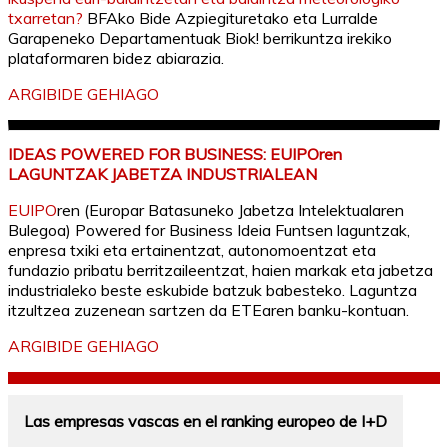
txarretan?
BFAko Bide Azpiegituretako eta Lurralde
Garapeneko Departamentuak Biok! berrikuntza irekiko
plataformaren bidez abiarazia.
ARGIBIDE GEHIAGO
IDEAS POWERED FOR BUSINESS: EUIPOren
LAGUNTZAK JABETZA INDUSTRIALEAN
EUIPO
ren (Europar Batasuneko Jabetza Intelektualaren
Bulegoa) Powered for Business Ideia Funtsen laguntzak,
enpresa txiki eta ertainentzat, autonomoentzat eta
fundazio pribatu berritzaileentzat, haien markak eta jabetza
industrialeko beste eskubide batzuk babesteko. Laguntza
itzultzea zuzenean sartzen da ETEaren banku-kontuan.
ARGIBIDE GEHIAGO
Las empresas vascas en el ranking europeo de I+D