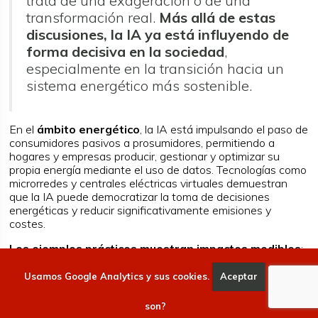
trata de una exageración o de una
transformación real.
Más allá de estas
discusiones, la IA ya está influyendo de
forma decisiva en la sociedad
,
especialmente en la transición hacia un
sistema energético más sostenible.
En el
ámbito energético
, la IA está impulsando el paso de
consumidores pasivos a prosumidores, permitiendo a
hogares y empresas producir, gestionar y optimizar su
propia energía mediante el uso de datos. Tecnologías como
microrredes y centrales eléctricas virtuales demuestran
que la IA puede democratizar la toma de decisiones
energéticas y reducir significativamente emisiones y
costes.
Los ejemplos prácticos muestran impactos medibles
:
fábricas inteligentes y edificios optimizados con IA han
logrado reducciones drásticas en consumo energético, uso
Usamos Google Analytics y sus cookies.
Aceptar
Qué
de agua y emisiones de CO₂.
son?
A
nivel de sistema
, la IA mejora la resiliencia de las redes