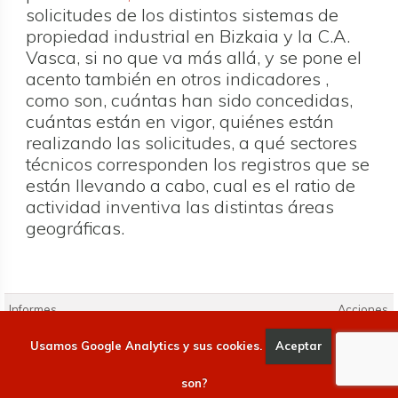
solicitudes de los distintos sistemas de
propiedad industrial en Bizkaia y la C.A.
Vasca, si no que va más allá, y se pone el
acento también en otros indicadores ,
como son, cuántas han sido concedidas,
cuántas están en vigor, quiénes están
realizando las solicitudes, a qué sectores
técnicos corresponden los registros que se
están llevando a cabo, cual es el ratio de
actividad inventiva las distintas áreas
geográficas.
Informes
Acciones
Informes
babestu estudio sobre la propiedad industrial
Usamos Google Analytics y sus cookies.
Aceptar
Qué
2023 - informe completo
son?
babestu estudio sobre la propiedad industrial