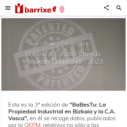
menu
share
search
INFORMES DE BARRIXE
BaBesTu: Estudio sobre la
Propiedad Industrial - 2023
Esta es la 3ª edición de
"BaBesTu: La
Propiedad Industrial en Bizkaia y la C.A.
Vasca",
en él se recoge datos, publicados
por la
OEPM,
relativos no sólo a las