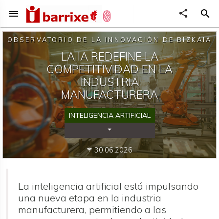
menu
share
search
OBSERVATORIO DE LA INNOVACIÓN DE BIZKAIA
LA IA REDEFINE LA
COMPETITIVIDAD EN LA
INDUSTRIA
MANUFACTURERA
INTELIGENCIA ARTIFICIAL
Desplegar Categorías
30.06.2026
wifi
La inteligencia artificial está impulsando
una nueva etapa en la industria
manufacturera, permitiendo a las