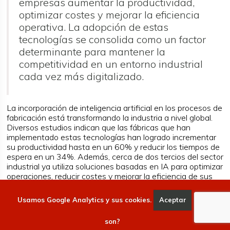
empresas aumentar la productividad,
optimizar costes y mejorar la eficiencia
operativa. La adopción de estas
tecnologías se consolida como un factor
determinante para mantener la
competitividad en un entorno industrial
cada vez más digitalizado.
La incorporación de inteligencia artificial en los procesos de
fabricación está transformando la industria a nivel global.
Diversos estudios indican que las fábricas que han
implementado estas tecnologías han logrado incrementar
su productividad hasta en un 60% y reducir los tiempos de
espera en un 34%. Además, cerca de dos tercios del sector
industrial ya utiliza soluciones basadas en IA para optimizar
operaciones, reducir costes y mejorar la eficiencia de sus
procesos.
Usamos Google Analytics y sus cookies.
Aceptar
Qué
La automatización inteligente está modificando los criterios
tradicionales de competitividad. Más allá del coste de la
son?
mano de obra, las empresas están centrando sus