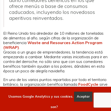
abrió comedores benéficos en los que
ofrece menús a base de consumos
caducados, incluyendo los novedosos
aperitivos reinventados.
El Reino Unido tira alrededor de 10 millones de toneladas
de alimentos al año, según cifras de la organización de
beneficiencia
Waste and Resources Action Program
(WRAP)
.
Gracias a un grupo de emprendedores, la tendencia está
empezando a cambiar. Mediante varias iniciativas para ir en
contra del derroche, no sólo sino que con sus comedores
benéficos también ayudan a los pobres, dándoles en esta
época un poco de alegría navideña.
En uno de los varios puntos repartidos por todo el territorio
británico, la organización benéfica llamada
FoodCycle
sirve
almuerzos semanales vegetarianos para quienes lo más
necesiten, muchos de los quienes tienen problemas de
Usamos Google Analytics y sus cookies.
Aceptar
Qué
salud o están en riesgo de aislamiento social. El menú
siempre es a base de alimentos antes condenados a la
son?
basura. Los clientes habituales de la nueva hornada de