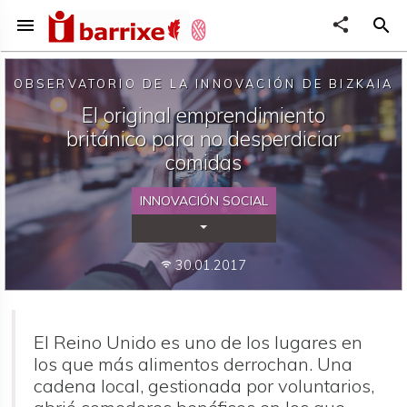
menu
share
search
OBSERVATORIO DE LA INNOVACIÓN DE BIZKAIA
El original emprendimiento
británico para no desperdiciar
comidas
INNOVACIÓN SOCIAL
Desplegar Categorías
30.01.2017
wifi
El Reino Unido es uno de los lugares en
los que más alimentos derrochan. Una
cadena local, gestionada por voluntarios,