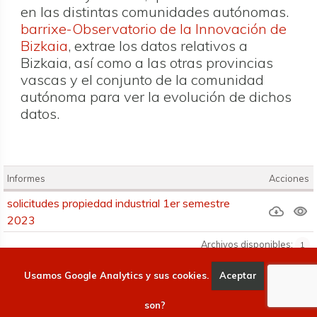
en las distintas comunidades autónomas.
barrixe-Observatorio de la Innovación de
Bizkaia
, extrae los datos relativos a
Bizkaia, así como a las otras provincias
vascas y el conjunto de la comunidad
autónoma para ver la evolución de dichos
datos.
Informes
Acciones
Informes
solicitudes propiedad industrial 1er semestre
2023
Archivos disponibles:
1
Usamos Google Analytics y sus cookies.
Aceptar
Qué
En el primer semestre de 2023 Bizkaia presenta un
crecimiento considerable en solicitudes de patentes
son?
nacionales, mientras que disminuye en diseño industrial y