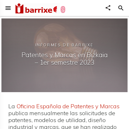
menu
share
search
INFORMES DE BARRIXE
Patentes y Marcas en Bizkaia
– 1er semestre 2023
La
Oficina Española de Patentes y Marcas
publica mensualmente las solicitudes de
patentes, modelos de utilidad, diseño
industrial y marcas, que se han realizado