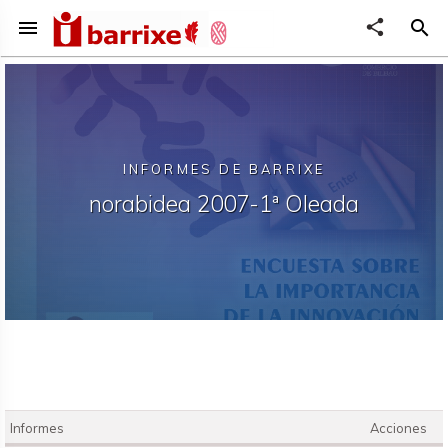
menu
share
search
INFORMES DE BARRIXE
norabidea 2007-1ª Oleada
Informes
Acciones