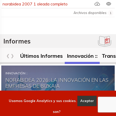
Informes
norabidea 2007 1 oleada completo
Archivos disponibles:
1
Informes
Últimos Informes
Innovación ::
Trans
INNOVACIÓN ::
NORABIDEA 2026: LA INNOVACIÓN EN LAS
EMPRESAS DE BIZKAIA
Usamos Google Analytics y sus cookies.
Aceptar
Qué
son?