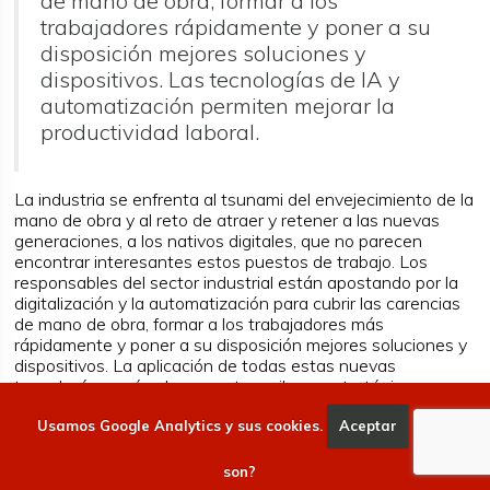
de mano de obra, formar a los
trabajadores rápidamente y poner a su
disposición mejores soluciones y
dispositivos. Las tecnologías de IA y
automatización permiten mejorar la
productividad laboral.
La industria se enfrenta al tsunami del envejecimiento de la
mano de obra y al reto de atraer y retener a las nuevas
generaciones, a los nativos digitales, que no parecen
encontrar interesantes estos puestos de trabajo. Los
responsables del sector industrial están apostando por la
digitalización y la automatización para cubrir las carencias
de mano de obra, formar a los trabajadores más
rápidamente y poner a su disposición mejores soluciones y
dispositivos. La aplicación de todas estas nuevas
tecnologías serán claves en tres pilares estratégicos:
--La visibilidad en tiempo real del inventario, los
Usamos Google Analytics y sus cookies.
Aceptar
Qué
activos, los procesos y los empleados
. Por ejemplo, un
fabricante de automóviles ha digitalizado y automatizado
son?
todo el seguimiento y la trazabilidad de los vehículos en su