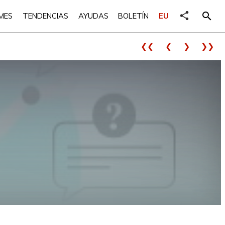
share
search
MES
TENDENCIAS
AYUDAS
BOLETÍN
EU
❮❮
❮
❯
❯❯