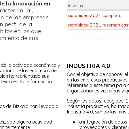
de la Innovación en
Informes
rácter anual,
Informes
norabidea 2021 completo
ión de las empresas
 perfil de la
norabidea 2021 resumen cas
itos en los que
imiento de sus
so de la actividad económica y
INDUSTRIA 4.0
ovadora de las empresas de
Con el objetivo de conocer el
bien ha reorientado sus
en las empresas productivas 
ntexto en transformación
referentes a este tema para 
organizaciones vizcaínas y q
Según los datos recogidos, 1
s de Bizkaia han llevado a
industria productiva, ha trab
Industria 4.0, siendo las más s
alizado alguna actividad
la integración de datos
ermitentemente.
(proveedores y cliente