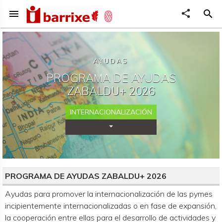
menu
share
search
AYUDAS
PROGRAMA DE AYUDAS
ZABALDU+ 2026
INTERNACIONALIZACIÓN
Desplegar Categorías
PROGRAMA DE AYUDAS ZABALDU+ 2026
Organismo convocante
Ayudas para promover la internacionalización de las pymes
incipientemente internacionalizadas o en fase de expansión,
la cooperación entre ellas para el desarrollo de actividades y