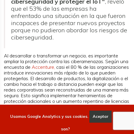
ciberseguridad y proteger el IoT"
, reveló
que el 53% de las empresas ha
enfrentado una situación en la que fueron
incapaces de presentar nuevos proyectos
porque no pudieron abordar los riesgos de
ciberseguridad.
Al desarrollar o transformar un negocio, es importante
ampliar la protección contra las ciberamenazas. Según una
encuesta de
Accenture,
casi el 80 % de las organizaciones
introduce innovaciones más rápido de lo que pueden
protegerlas. El desarrollo de productos, la digitalización o el
cambio hacia el trabajo a distancia pueden exigir que las
redes corporativas sean reconstruidas de una manera más
segura. Esto significa implementar herramientas de
protección adicionales o un aumento repentino de licencias
o un cambio en las políticas de seguridad corporativas.
Usamos Google Analytics y sus cookies.
Aceptar
Qué
Para algunas empresas, abordar los nuevos riesgos de
ciberseguridad puede convertirse en un verdadero desafío.
De todos los proyectos que las empresas han tenido que
son?