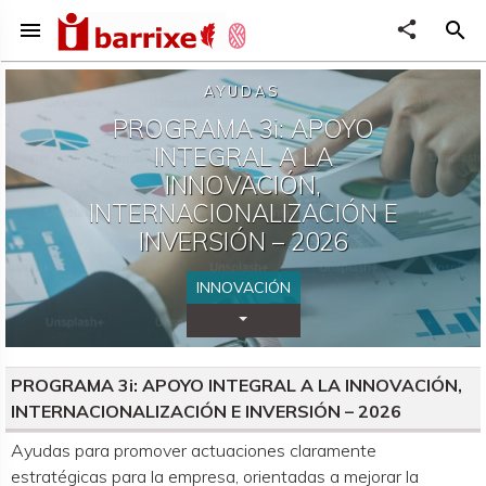
menu
share
search
AYUDAS
PROGRAMA 3i: APOYO
INTEGRAL A LA
INNOVACIÓN,
INTERNACIONALIZACIÓN E
INVERSIÓN – 2026
INNOVACIÓN
Desplegar Categorías
PROGRAMA 3i: APOYO INTEGRAL A LA INNOVACIÓN,
INTERNACIONALIZACIÓN E INVERSIÓN – 2026
Organismo convocante
Ayudas para promover actuaciones claramente
estratégicas para la empresa, orientadas a mejorar la