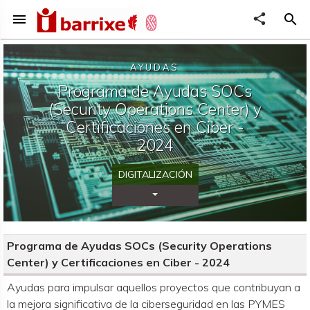
menu
share
search
AYUDAS
Programa de Ayudas SOCs
(Security Operations Center) y
Certificaciones en Ciber -
2024
DIGITALIZACIÓN
Desplegar Categorías
Programa de Ayudas SOCs (Security Operations
Center) y Certificaciones en Ciber - 2024
Organismo convocante
Ayudas para impulsar aquellos proyectos que contribuyan a
la mejora significativa de la ciberseguridad en las PYMES