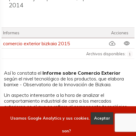
2014
Informes
Acciones
Informes
comercio exterior bizkaia 2015
Archivos disponibles:
1
Así lo constata el
Informe sobre Comercio Exterior
según el nivel tecnológico de los productos, que elabora
barrixe - Observatorio de la Innovación de Bizkaia.
Un aspecto interesante a la hora de analizar el
comportamiento industrial de cara a los mercados
exteriores es el que se refiere al componente tecnológico
tanto de los productos exportados como los importados. El
estudio divide en cuatro categorías el nivel tecnológico
Usamos Google Analytics y sus cookies.
Aceptar
Qué
empresarial: alto, medio alto, medio bajo y bajo.
son?
En
exportación de productos de nivel tecnológico alto