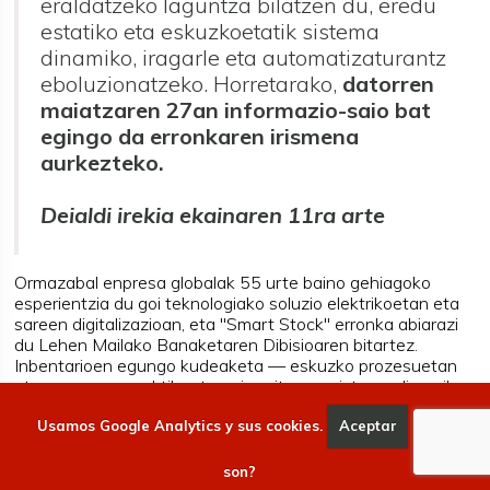
eraldatzeko laguntza bilatzen du, eredu
estatiko eta eskuzkoetatik sistema
dinamiko, iragarle eta automatizaturantz
eboluzionatzeko. Horretarako,
datorren
maiatzaren 27an informazio-saio bat
egingo da erronkaren irismena
aurkezteko.
Deialdi irekia ekainaren 11ra arte
Ormazabal enpresa globalak 55 urte baino gehiagoko
esperientzia du goi teknologiako soluzio elektrikoetan eta
sareen digitalizazioan, eta "Smart Stock" erronka abiarazi
du Lehen Mailako Banaketaren Dibisioaren bitartez.
Inbentarioen egungo kudeaketa — eskuzko prozesuetan
eta prozesu erreaktiboetan oinarritua — sistema dinamiko,
iragarle eta automatizatu baterantz eraldatzea da
Usamos Google Analytics y sus cookies.
Aceptar
Qué
helburua. Proiektu pilotua epoxi-ko isolamendu-
elementuak fabrikatzeko unitatean garatuko da berariaz,
eskariaren egungo aldakortasunaren eta hornidura-kateko
son?