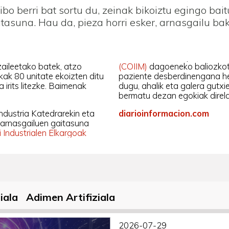
bo berri bat sortu du, zeinak bikoiztu egingo bai
itasuna. Hau da, pieza horri esker, arnasgailu bak
aileetako batek, atzo
(COIIM)
dagoeneko baliozkotu
kak 80 unitate ekoizten ditu
paziente desberdinengana he
 irits litezke. Baimenak
dugu, ahalik eta galera gutxi
bermatu dezan egokiak direla
Industria Katedrarekin eta
diarioinformacion.com
 arnasgailuen gaitasuna
i Industrialen Elkargoak
iala
Adimen Artifiziala
2026-07-29