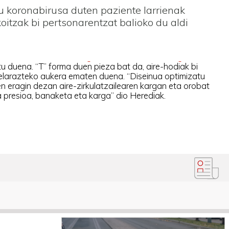
tu koronabirusa duten paziente larrienak
oitzak bi pertsonarentzat balioko du aldi
 duena. “T” forma duen pieza bat da, aire-hodiak bi
larazteko aukera ematen duena. “Diseinua optimizatu
en eragin dezan aire-zirkulatzailearen kargan eta orobat
 presioa, banaketa eta karga” dio Herediak.