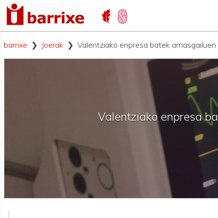
barrixe
Joerak
Valentziako enpresa batek arnasgailuen .
Valentziako enpresa bat