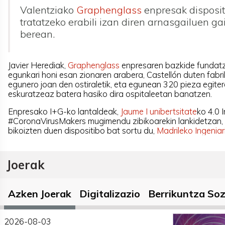
Valentziako
Graphenglass
enpresak dispositi
tratatzeko erabili izan diren arnasgailuen ga
berean.
Javier Herediak,
Graphenglass
enpresaren bazkide fundatz
egunkari honi esan zionaren arabera, Castellón duten fabri
egunero joan den ostiraletik, eta egunean 320 pieza egitera
eskuratzeaz batera hasiko dira ospitaleetan banatzen.
Enpresako I+G-ko lantaldeak,
Jaume I unibertsitate
ko 4.0 
#CoronaVirusMakers mugimendu zibikoarekin lankidetzan,
bikoizten duen dispositibo bat sortu du,
Madrileko Ingeniar
Joerak
Azken Joerak
Digitalizazio
Berrikuntza Soz
2026-08-03