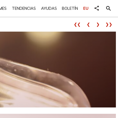
share
search
MES
TENDENCIAS
AYUDAS
BOLETÍN
EU
❮❮
❮
❯
❯❯