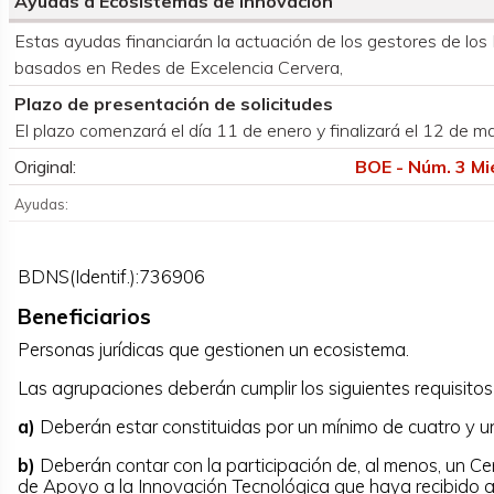
Ayudas a Ecosistemas de Innovación
Organismo convocante
Estas ayudas financiarán la actuación de los gestores de lo
basados en Redes de Excelencia Cervera,
Plazo de presentación de solicitudes
El plazo comenzará el día 11 de enero y finalizará el 12 de 
Original:
BOE - Núm. 3 Mi
Ayudas:
BDNS(Identif.):736906
Beneficiarios
Personas jurídicas que gestionen un ecosistema.
Las agrupaciones deberán cumplir los siguientes requisitos
a)
Deberán estar constituidas por un mínimo de cuatro y 
b)
Deberán contar con la participación de, al menos, un Ce
de Apoyo a la Innovación Tecnológica que haya recibido 