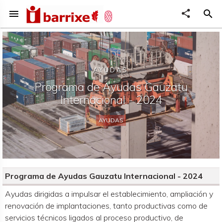
menu
share
search
AYUDAS
Programa de Ayudas Gauzatu
Internacional - 2024
AYUDAS
Programa de Ayudas Gauzatu Internacional - 2024
Organismo convocante
Ayudas dirigidas a impulsar el establecimiento, ampliación y
renovación de implantaciones, tanto productivas como de
servicios técnicos ligados al proceso productivo, de