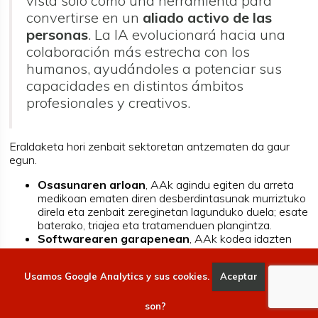
vista solo como una herramienta para
convertirse en un
aliado activo de las
personas
. La IA evolucionará hacia una
colaboración más estrecha con los
humanos, ayudándoles a potenciar sus
capacidades en distintos ámbitos
profesionales y creativos.
Eraldaketa hori zenbait sektoretan antzematen da gaur
egun.
Osasunaren arloan
, AAk agindu egiten du arreta
medikoan ematen diren desberdintasunak murriztuko
direla eta zenbait zereginetan lagunduko duela; esate
baterako, triajea eta tratamenduen plangintza.
Softwarearen garapenean
, AAk kodea idazten
lagunduko digu, eta, horrez gain, proiektuen historia
nahiz testuingurua ulertuko dituenez, kalitatea eta
Usamos Google Analytics y sus cookies.
Aceptar
Qué
eraginkortasuna hobetuko dira.
Ikerketa zientifikoan
, laborategiko laguntzaile
moduan sendotuko da, hipotesiak sortzeko,
son?