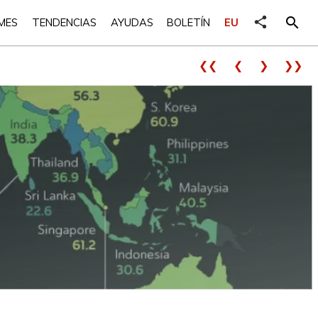
share
search
MES
TENDENCIAS
AYUDAS
BOLETÍN
EU
❮❮
❮
❯
❯❯