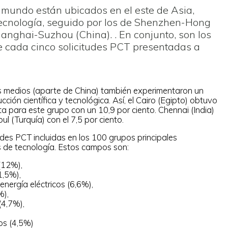
l mundo están ubicados en el este de Asia,
tecnología, seguido por los de Shenzhen-Hong
anghai-Suzhou (China). . En conjunto, son los
 cada cinco solicitudes PCT presentadas a
s medios (aparte de China) también experimentaron un
cción científica y tecnológica. Así, el Cairo (Egipto) obtuvo
ta para este grupo con un 10,9 por ciento. Chennai (India)
ul (Turquía) con el 7,5 por ciento.
udes PCT incluidas en los 100 grupos principales
 de tecnología. Estos campos son:
(12%),
1,5%),
nergía eléctricos (6,6%),
%),
(4,7%),
os (4,5%)