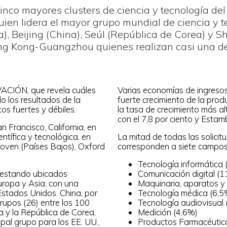
inco mayores clusters de ciencia y tecnología de
ien lidera el mayor grupo mundial de ciencia y 
Beijing (China), Seúl (República de Corea) y Sh
g Kong-Guangzhou quienes realizan casi una de
CIÓN, que revela cuáles
Varias economías de ingreso
 los resultados de la
fuerte crecimiento de la produ
s fuertes y débiles.
la tasa de crecimiento más al
con el 7,8 por ciento y Estamb
 Francisco, California, en
ntífica y tecnológica, en
La mitad de todas las solicit
hoven (Países Bajos), Oxford
corresponden a siete campos
Tecnología informática 
n estando ubicados
Comunicación digital (1
uropa y Asia, con una
Maquinaria, aparatos y e
Estados Unidos. China, por
Tecnología médica (6,5
rupos (26) entre los 100
Tecnología audiovisual 
a y la República de Corea,
Medición (4,6%)
pal grupo para los EE. UU.,
Productos Farmacéutic