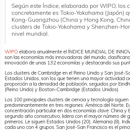
Según este Índice, elaborado por WIPO, los c
concretamente es Tokio-Yokohama (Japón) qu
Kong-Guangzhou (China y Hong Kong, China), 
clusters de Tokio-Yokohama y Shenzhen-Hon
nivel mundial.
WIPO
elabora anualmente el ÍNDICE MUNDIAL DE INNOVA
son las economías más innovadoras del mundo, clasificando
innovación de unas 132 economías y destacando sus punto
Los clusters de Cambridge en el Reino Unido y San José-San
Estados Unidos, son los que tienen una mayor actividad cie
proporción a la densidad de población, seguidos por Eind
(Reino Unido) y Boston-Cambridge (Estados Unidos).
Los 100 principales clusters de ciencia y tecnología sigue
predominantemente en tres regiones: América del Norte, E
concentración particular en dos economías clave: China y 
segundo año consecutivo, lidera con el mayor número de g
primeros. Le siguen Estados Unidos (20), Alemania (8), Indi
cada uno con 4 grupos. San José-San Francisco es el princi