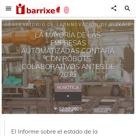
menu
share
search
OBSERVATORIO DE LA INNOVACIÓN DE BIZKAIA
LA MAYORÍA DE LAS
EMPRESAS
AUTOMATIZADAS CONTARÁ
CON ROBOTS
COLABORATIVOS ANTES DE
2035
ROBÓTICA
Desplegar Categorías
22.10.2025
wifi
El Informe sobre el estado de la