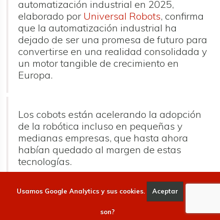
automatización industrial en 2025,
elaborado por
Universal Robots
, confirma
que la automatización industrial ha
dejado de ser una promesa de futuro para
convertirse en una realidad consolidada y
un motor tangible de crecimiento en
Europa.
Los cobots están acelerando la adopción
de la robótica incluso en pequeñas y
medianas empresas, que hasta ahora
habían quedado al margen de estas
tecnologías.
El informe subraya cómo los cobots están
Usamos Google Analytics y sus cookies.
Aceptar
Qué
democratizando el acceso a la automatización, al
tiempo que redefinen la relación entre las personas y
son?
las máquinas en los entornos productivos
. Según los