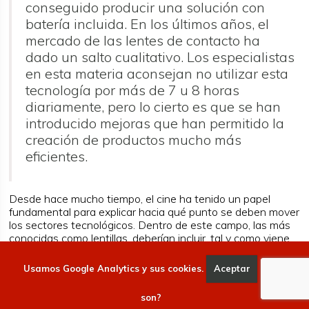
conseguido producir una solución con
batería incluida. En los últimos años, el
mercado de las lentes de contacto ha
dado un salto cualitativo. Los especialistas
en esta materia aconsejan no utilizar esta
tecnología por más de 7 u 8 horas
diariamente, pero lo cierto es que se han
introducido mejoras que han permitido la
creación de productos mucho más
eficientes.
Desde hace mucho tiempo, el cine ha tenido un papel
fundamental para explicar hacia qué punto se deben mover
los sectores tecnológicos. Dentro de este campo, las más
conocidas como lentillas, deberían incluir, tal y como viene
siendo habitual, inteligencia artificial.
¿Mejorar las
capacidades que nos ofrece el sentido de la vista? He
Usamos Google Analytics y sus cookies.
Aceptar
Qué
aquí el reto que se ha propuesto.
son?
Por el momento, estamos ante una alternativa a la que